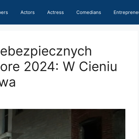
pers
Actors
Actress
Comedians
Entreprene
Niebezpiecznych
more 2024: W Cieniu
twa