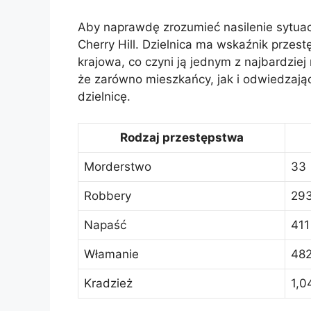
Aby naprawdę zrozumieć nasilenie sytuacji
Cherry Hill. Dzielnica ma wskaźnik prze
krajowa, co czyni ją jednym z najbardzie
że zarówno mieszkańcy, jak i odwiedzają
dzielnicę.
Rodzaj przestępstwa
Morderstwo
33
Robbery
29
Napaść
411
Włamanie
48
Kradzież
1,0