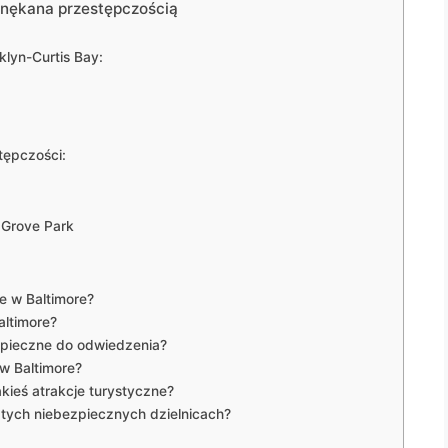
a nękana przestępczością
klyn-Curtis Bay:
tępczości:
y Grove Park
ce w Baltimore?
altimore?
zpieczne do odwiedzenia?
w Baltimore?
akieś atrakcje turystyczne?
tych niebezpiecznych dzielnicach?