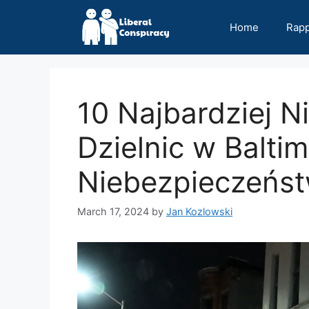
Skip
to
Home
Rap
content
10 Najbardziej 
Dzielnic w Balti
Niebezpieczeńs
March 17, 2024
by
Jan Kozlowski