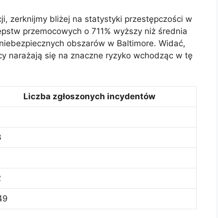
, zerknijmy bliżej na statystyki przestępczości w
stępstw przemocowych o 711% wyższy niż średnia
j niebezpiecznych obszarów w Baltimore. Widać,
cy narażają się na znaczne ryzyko wchodząc w tę
Liczba zgłoszonych incydentów
3
2
49