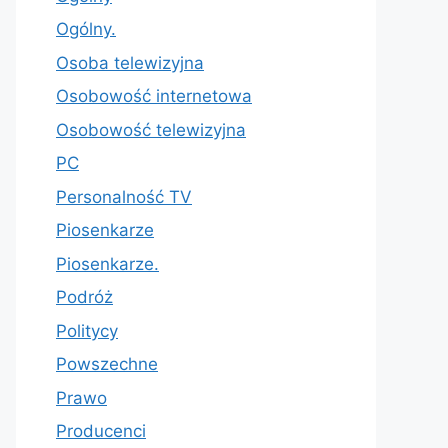
Ogólny.
Osoba telewizyjna
Osobowość internetowa
Osobowość telewizyjna
PC
Personalność TV
Piosenkarze
Piosenkarze.
Podróż
Politycy
Powszechne
Prawo
Producenci