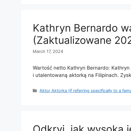
Kathryn Bernardo w
(Zaktualizowane 20
March 17, 2024
Wartość netto Kathryn Bernardo: Kathryn
i utalentowaną aktorką na Filipinach. Zy
Categories
Aktor Aktorka (if referring specifically to a fem
Odkryj, jak wysoka j