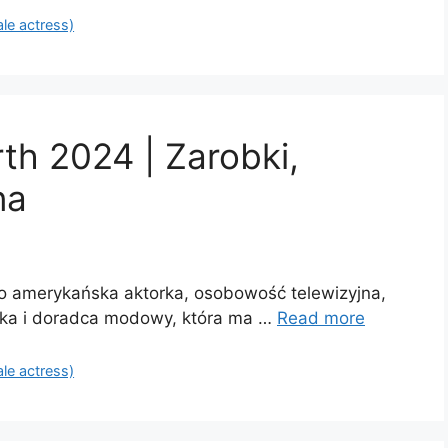
ale actress)
th 2024 | Zarobki,
na
to amerykańska aktorka, osobowość telewizyjna,
stka i doradca modowy, która ma …
Read more
ale actress)