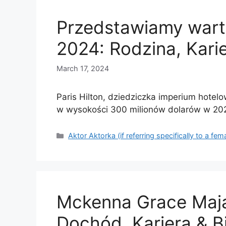
Przedstawiamy warto
2024: Rodzina, Kari
March 17, 2024
Paris Hilton, dziedziczka imperium hotel
w wysokości 300 milionów dolarów w 20
Categories
Aktor Aktorka (if referring specifically to a fem
Mckenna Grace Mają
Dochód, Kariera & B