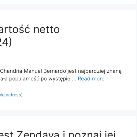
artość netto
24)
 Chandria Manuel Bernardo jest najbardziej znaną
skała popularność po występie …
Read more
ale actress)
est Zendaya i poznaj jej