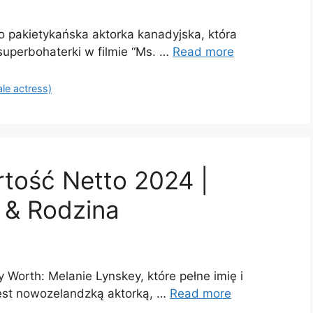
to pakietykańska aktorka kanadyjska, która
 superbohaterki w filmie “Ms. …
Read more
ale actress)
tość Netto 2024 |
o & Rodzina
 Worth: Melanie Lynskey, które pełne imię i
jest nowozelandzką aktorką, …
Read more