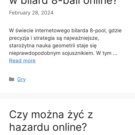
w bilard 8-ball online?
February 28, 2024
W świecie internetowego bilarda 8-pool, gdzie
precyzja i strategia są najważniejsze,
starożytna nauka geometrii staje się
nieprawdopodobnym sojusznikiem. W tym …
Read more
Categories
Gry
Czy można żyć z
hazardu online?