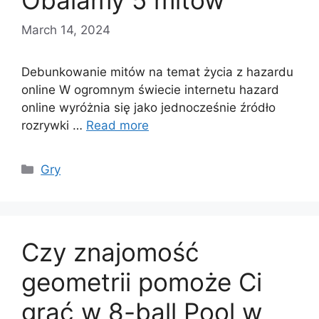
Obalamy 5 mitów
March 14, 2024
Debunkowanie mitów na temat życia z hazardu
online W ogromnym świecie internetu hazard
online wyróżnia się jako jednocześnie źródło
rozrywki …
Read more
Categories
Gry
Czy znajomość
geometrii pomoże Ci
grać w 8-ball Pool w