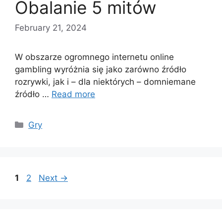
Obalanie 5 mitów
February 21, 2024
W obszarze ogromnego internetu online
gambling wyróżnia się jako zarówno źródło
rozrywki, jak i – dla niektórych – domniemane
źródło …
Read more
Categories
Gry
Page
Page
1
2
Next
→