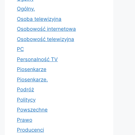
Ogólny.
Osoba telewizyjna
Osobowość internetowa
Osobowość telewizyjna
PC
Personalność TV
Piosenkarze
Piosenkarze.
Podróż
Politycy
Powszechne
Prawo
Producenci