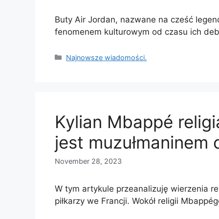
Buty Air Jordan, nazwane na cześć legen
fenomenem kulturowym od czasu ich deb
Categories
Najnowsze wiadomości.
Kylian Mbappé religi
jest muzułmaninem 
November 28, 2023
W tym artykule przeanalizuję wierzenia r
piłkarzy we Francji. Wokół religii Mbappé