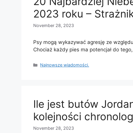
20 Najbardziej Nie
2023 roku – Strażni
November 28, 2023
Psy mogą wykazywać agresję ze względu 
Chociaż każdy pies ma potencjał do tego
Categories
Najnowsze wiadomości.
Ile jest butów Jord
kolejności chronolog
November 28, 2023