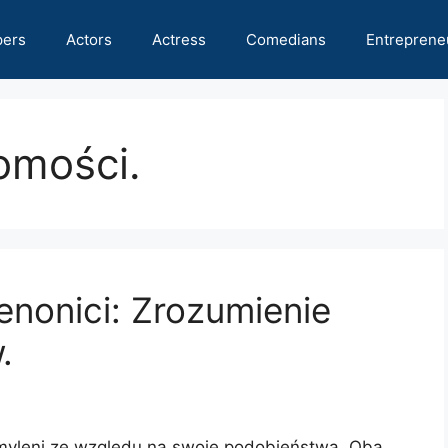
pers
Actors
Actress
Comedians
Entreprene
omości.
nonici: Zrozumienie
.
 myleni ze względu na swoje podobieństwa. Oba