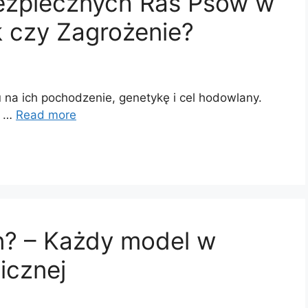
bezpiecznych Ras Psów w
k czy Zagrożenie?
na ich pochodzenie, genetykę i cel hodowlany.
, …
Read more
an? – Każdy model w
icznej