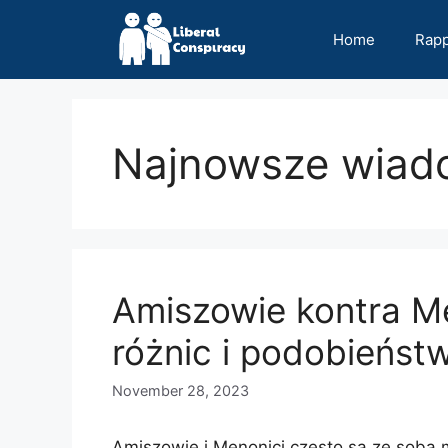
Skip
to
Home
Rap
content
Najnowsze wiad
Amiszowie kontra Me
różnic i podobieństw
November 28, 2023
Amiszowie i Menonici często są ze sobą