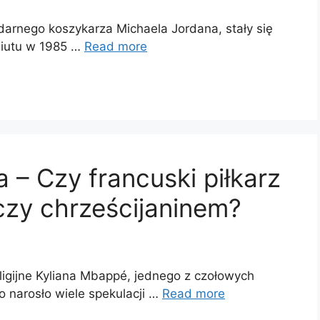
darnego koszykarza Michaela Jordana, stały się
iutu w 1985 …
Read more
a – Czy francuski piłkarz
czy chrześcijaninem?
eligijne Kyliana Mbappé, jednego z czołowych
go narosło wiele spekulacji …
Read more