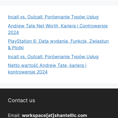
Incall vs. Outcall: Porównanie Typów Usług
Andrew Tate Net Worth, Kariera i Controwersje
2024
PlayStation 6: Data wydania, Funkcje, Zwiastun
& Plotki
Incall vs. Outcall: Porównanie Typów Usług
Netto wartość Andrew Tate, kariera i
kontrowersje 2024
Contact us
Email:
workspace[at]shantelllc.com