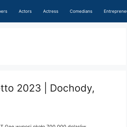
pers
Actors
Actress
Comedians
Entreprene
tto 2023 | Dochody,
ST Gee wynosi około 700 000 dolarów