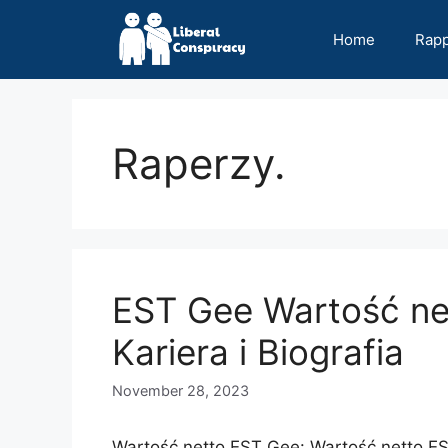
Skip
to
Home
Rap
content
Raperzy.
EST Gee Wartość ne
Kariera i Biografia
November 28, 2023
Wartość netto EST Gee: Wartość netto E