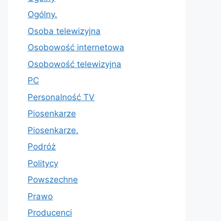
Ogólny.
Osoba telewizyjna
Osobowość internetowa
Osobowość telewizyjna
PC
Personalność TV
Piosenkarze
Piosenkarze.
Podróż
Politycy
Powszechne
Prawo
Producenci