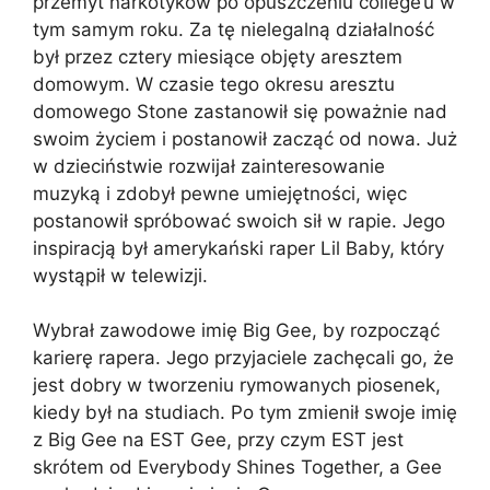
przemyt narkotyków po opuszczeniu college’u w
tym samym roku. Za tę nielegalną działalność
był przez cztery miesiące objęty aresztem
domowym. W czasie tego okresu aresztu
domowego Stone zastanowił się poważnie nad
swoim życiem i postanowił zacząć od nowa. Już
w dzieciństwie rozwijał zainteresowanie
muzyką i zdobył pewne umiejętności, więc
postanowił spróbować swoich sił w rapie. Jego
inspiracją był amerykański raper Lil Baby, który
wystąpił w telewizji.
Wybrał zawodowe imię Big Gee, by rozpocząć
karierę rapera. Jego przyjaciele zachęcali go, że
jest dobry w tworzeniu rymowanych piosenek,
kiedy był na studiach. Po tym zmienił swoje imię
z Big Gee na EST Gee, przy czym EST jest
skrótem od Everybody Shines Together, a Gee