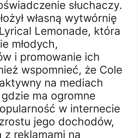
oświadczenie słuchaczy.
łożył własną wytwórnię
Lyrical Lemonade, która
ie młodych,
ów i promowanie ich
nież wspomnieć, że Cole
 aktywny na mediach
 gdzie ma ogromne
opularność w internecie
wzrostu jego dochodów,
 z reklamami na