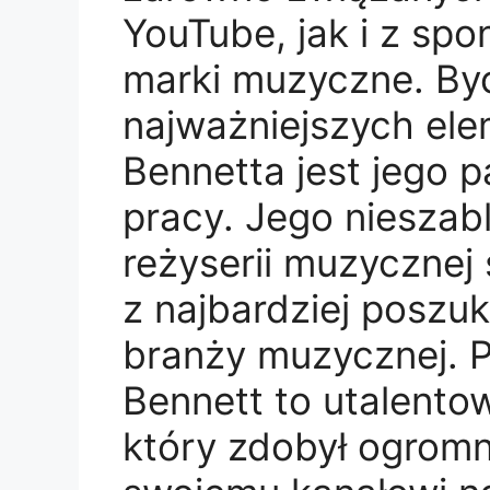
YouTube, jak i z sp
marki muzyczne. By
najważniejszych el
Bennetta jest jego p
pracy. Jego nieszab
reżyserii muzycznej s
z najbardziej poszu
branży muzycznej. 
Bennett to utalento
który zdobył ogromn