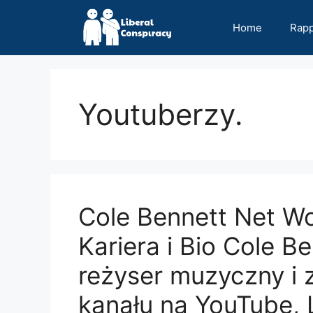
Skip
to
Home
Rap
content
Youtuberzy.
Cole Bennett Net W
Kariera i Bio Cole B
reżyser muzyczny i 
kanału na YouTube, 