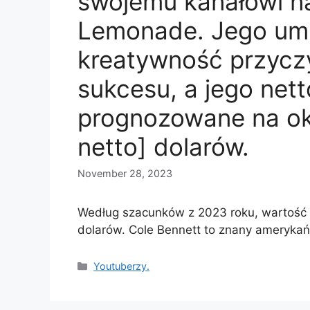
swojemu kanałowi na
Lemonade. Jego umie
kreatywność przycz
sukcesu, a jego nett
prognozowane na oko
netto] dolarów.
November 28, 2023
Według szacunków z 2023 roku, wartość n
dolarów. Cole Bennett to znany amerykań
Categories
Youtuberzy.