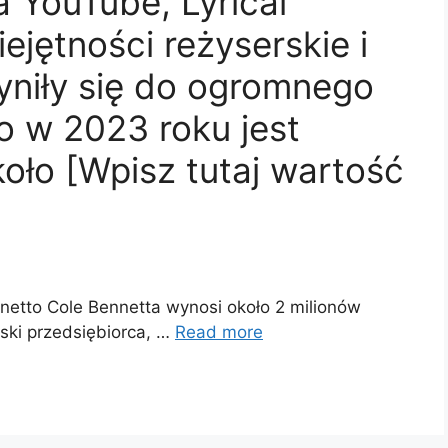
 YouTube, Lyrical
jętności reżyserskie i
yniły się do ogromnego
o w 2023 roku jest
ło [Wpisz tutaj wartość
etto Cole Bennetta wynosi około 2 milionów
ski przedsiębiorca, …
Read more