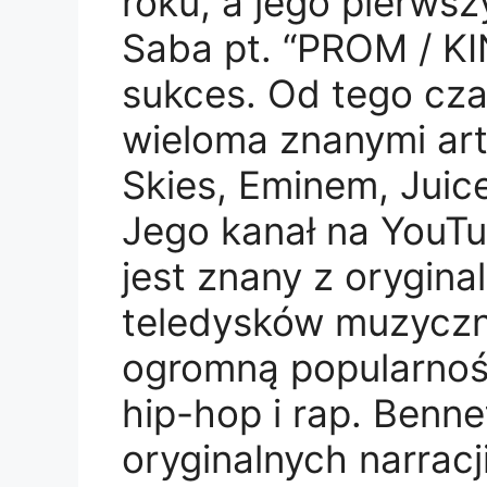
roku, a jego pierwsz
Saba pt. “PROM / KI
sukces. Od tego cz
wieloma znanymi arty
Skies, Eminem, Juic
Jego kanał na YouTu
jest znany z orygina
teledysków muzyczn
ogromną popularnoś
hip-hop i rap. Benne
oryginalnych narracj