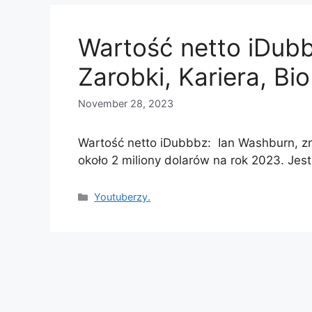
Wartość netto iDub
Zarobki, Kariera, Bio
November 28, 2023
Wartość netto iDubbbz: Ian Washburn, z
około 2 miliony dolarów na rok 2023. Jes
Categories
Youtuberzy.