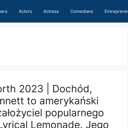
pers
Actors
Actress
Comedians
Entreprene
orth 2023 | Dochód,
ennett to amerykański
założyciel popularnego
Lyrical Lemonade. Jego