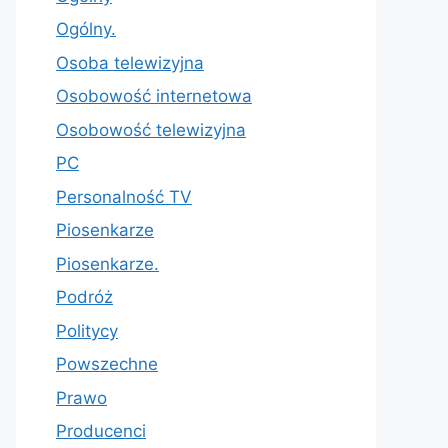
Ogólny.
Osoba telewizyjna
Osobowość internetowa
Osobowość telewizyjna
PC
Personalność TV
Piosenkarze
Piosenkarze.
Podróż
Politycy
Powszechne
Prawo
Producenci