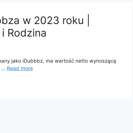
bbza w 2023 roku |
 i Rodzina
nany jako iDubbbz, ma wartość netto wynoszącą
t …
Read more