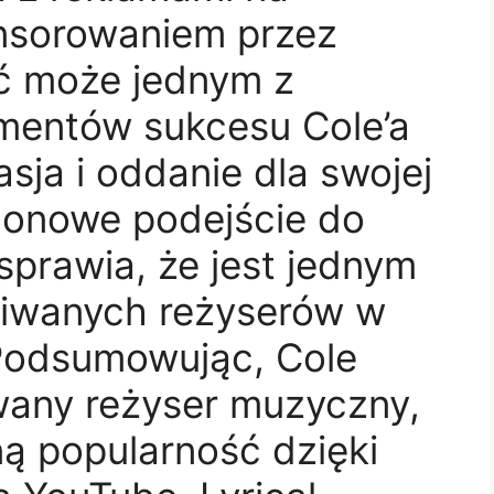
onsorowaniem przez
ć może jednym z
ementów sukcesu Cole’a
asja i oddanie dla swojej
lonowe podejście do
prawia, że ​​jest jednym
kiwanych reżyserów w
Podsumowując, Cole
wany reżyser muzyczny,
ą popularność dzięki