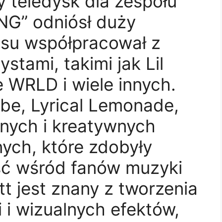
y teledysk dla zespołu
NG” odniósł duży
asu współpracował z
stami, takimi jak Lil
e WRLD i wiele innych.
be, Lyrical Lemonade,
lnych i kreatywnych
ych, które zdobyły
ć wśród fanów muzyki
tt jest znany z tworzenia
i i wizualnych efektów,