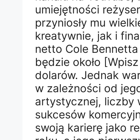
umiejętności reżyser
przyniosły mu wielk
kreatywnie, jak i fi
netto Cole Bennett
będzie około [Wpisz 
dolarów. Jednak war
w zależności od jeg
artystycznej, liczb
sukcesów komercyjn
swoją karierę jako 