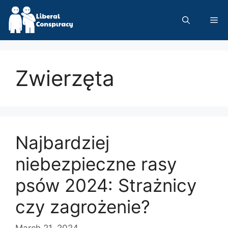
Skip
to
Me
content
Zwierzęta
Najbardziej
niebezpieczne rasy
psów 2024: Strażnicy
czy zagrożenie?
March 21, 2024