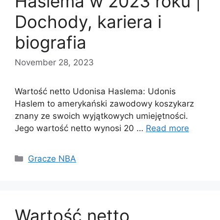
Haslema w 2023 roku |
Dochody, kariera i
biografia
November 28, 2023
Wartość netto Udonisa Haslema: Udonis
Haslem to amerykański zawodowy koszykarz
znany ze swoich wyjątkowych umiejętności.
Jego wartość netto wynosi 20 …
Read more
Categories
Gracze NBA
Wartość netto