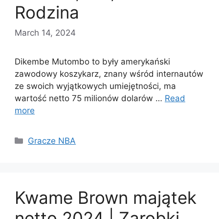
Rodzina
March 14, 2024
Dikembe Mutombo to były amerykański
zawodowy koszykarz, znany wśród internautów
ze swoich wyjątkowych umiejętności, ma
wartość netto 75 milionów dolarów …
Read
more
Categories
Gracze NBA
Kwame Brown majątek
netto 2024 | Zarobki,