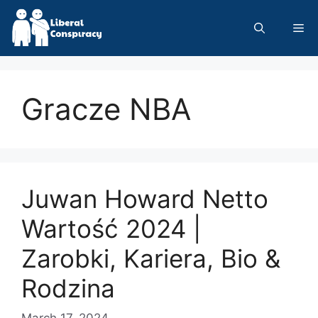
Skip
to
Me
content
Gracze NBA
Juwan Howard Netto
Wartość 2024 |
Zarobki, Kariera, Bio &
Rodzina
March 17, 2024