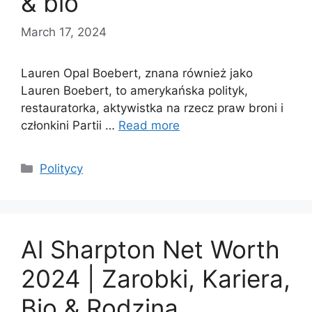
& bio
March 17, 2024
Lauren Opal Boebert, znana również jako
Lauren Boebert, to amerykańska polityk,
restauratorka, aktywistka na rzecz praw broni i
członkini Partii …
Read more
Categories
Politycy
Al Sharpton Net Worth
2024 | Zarobki, Kariera,
Bio & Rodzina