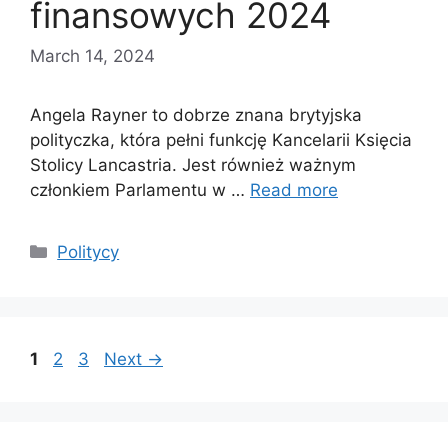
finansowych 2024
March 14, 2024
Angela Rayner to dobrze znana brytyjska
polityczka, która pełni funkcję Kancelarii Księcia
Stolicy Lancastria. Jest również ważnym
członkiem Parlamentu w …
Read more
Categories
Politycy
Page
Page
Page
1
2
3
Next
→