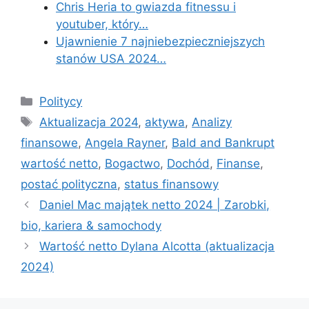
Chris Heria to gwiazda fitnessu i
youtuber, który…
Ujawnienie 7 najniebezpieczniejszych
stanów USA 2024…
Categories
Politycy
Tags
Aktualizacja 2024
,
aktywa
,
Analizy
finansowe
,
Angela Rayner
,
Bald and Bankrupt
wartość netto
,
Bogactwo
,
Dochód
,
Finanse
,
postać polityczna
,
status finansowy
Daniel Mac majątek netto 2024 | Zarobki,
bio, kariera & samochody
Wartość netto Dylana Alcotta (aktualizacja
2024)