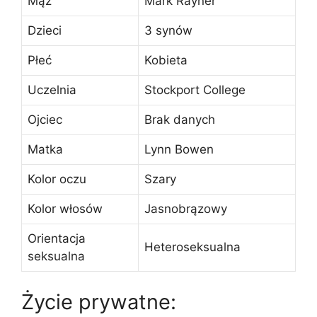
Mąż
Mark Rayner
Dzieci
3 synów
Płeć
Kobieta
Uczelnia
Stockport College
Ojciec
Brak danych
Matka
Lynn Bowen
Kolor oczu
Szary
Kolor włosów
Jasnobrązowy
Orientacja
Heteroseksualna
seksualna
Życie prywatne: