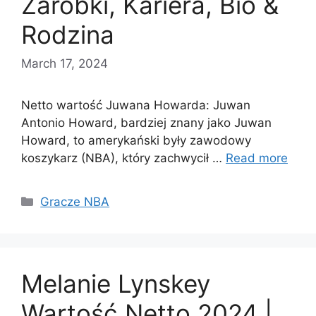
Zarobki, Kariera, Bio &
Rodzina
March 17, 2024
Netto wartość Juwana Howarda: Juwan
Antonio Howard, bardziej znany jako Juwan
Howard, to amerykański były zawodowy
koszykarz (NBA), który zachwycił …
Read more
Categories
Gracze NBA
Melanie Lynskey
Wartość Netto 2024 |