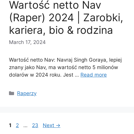
Wartość netto Nav
(Raper) 2024 | Zarobki,
kariera, bio & rodzina
March 17, 2024
Wartość netto Nav: Navraj Singh Goraya, lepiej
znany jako Nav, ma wartość netto 5 milionów
dolarów w 2024 roku. Jest …
Read more
Categories
Raperzy
Page
Page
Page
1
2
…
23
Next
→