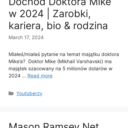
Dochód Doktora Mike
w 2024 | Zarobki,
kariera, bio & rodzina
March 17, 2024
Miałeś/miałaś pytanie na temat majątku doktora
Mike’a? Doktor Mike (Mikhail Varshavski) ma
majątek szacowany na 5 milionów dolarów w
2024 …
Read more
Categories
Youtuberzy
Mason Ramsey Net