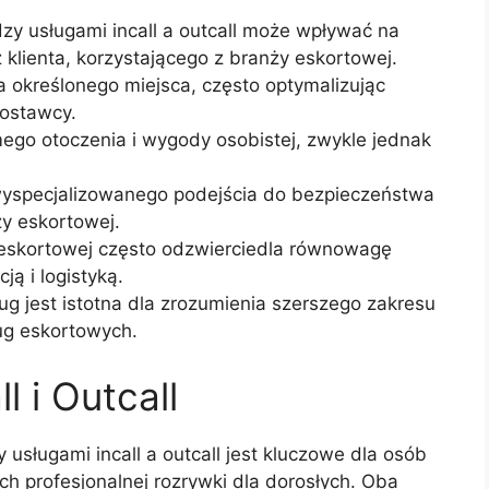
zy usługami incall a outcall może wpływać na
klienta, korzystającego z branży eskortowej.
a określonego miejsca, często optymalizując
dostawcy.
omego otoczenia i wygody osobistej, zwykle jednak
yspecjalizowanego podejścia do bezpieczeństwa
y eskortowej.
 eskortowej często odzwierciedla równowagę
ą i logistyką.
g jest istotna dla zrozumienia szerszego zakresu
ug eskortowych.
l i Outcall
sługami incall a outcall jest kluczowe dla osób
h profesjonalnej rozrywki dla dorosłych. Oba