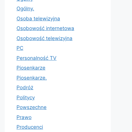
Ogólny.
Osoba telewizyjna
Osobowość internetowa
Osobowość telewizyjna
PC
Personalność TV
Piosenkarze
Piosenkarze.
Podróż
Politycy
Powszechne
Prawo
Producenci