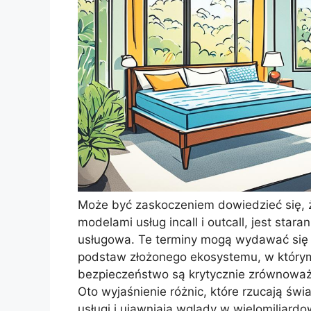
Może być zaskoczeniem dowiedzieć się, ż
modelami usług incall i outcall, jest sta
usługowa. Te terminy mogą wydawać się t
podstaw złożonego ekosystemu, w którym 
bezpieczeństwo są krytycznie zrównoważon
Oto wyjaśnienie różnic, które rzucają św
usługi i ujawniają wglądy w wielomiliardow