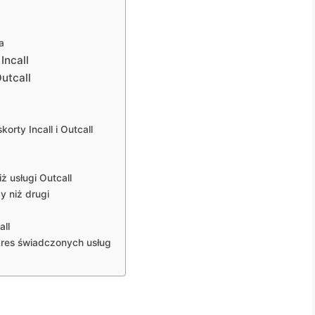
a
Incall
utcall
rty Incall i Outcall
iż usługi Outcall
y niż drugi
all
kres świadczonych usług