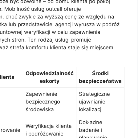
może być dowolne – od domu klienta po pokój
 Mobilność usług outcall oferuje
m, choć zwykle za wyższą cenę ze względu na
tka lub przedstawiciel agencji wyrusza w podróż
untownej weryfikacji w celu zapewnienia
ch stron. Ten rodzaj usługi promuje
ż strefa komfortu klienta staje się miejscem
Odpowiedzialność
Środki
lienta
eskorty
bezpieczeństwa
Zapewnienie
Strategiczne
bezpiecznego
ujawnianie
środowiska
lokalizacji
Dokładne
Weryfikacja klienta
rowanie
badanie i
i podróżowanie
planowanie