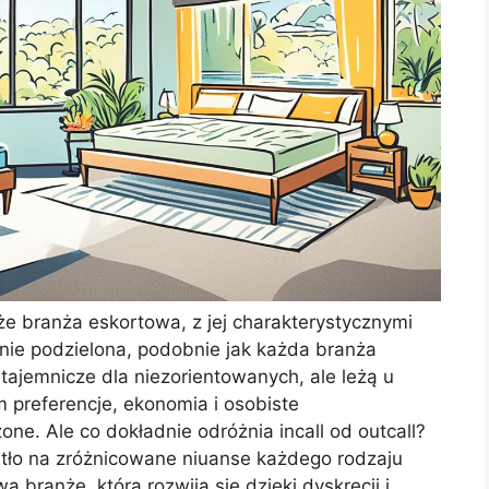
e branża eskortowa, z jej charakterystycznymi
rannie podzielona, podobnie jak każda branża
ajemnicze dla niezorientowanych, ale leżą u
preferencje, ekonomia i osobiste
e. Ale co dokładnie odróżnia incall od outcall?
iatło na zróżnicowane niuanse każdego rodzaju
ą branżę, która rozwija się dzięki dyskrecji i