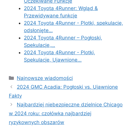
Oczekiwane Funkcje
2024 Toyota 4Runner: Wgląd &
Przewidywane funkcje
2024 Toyota 4Runner - Plotki, spekulacje,
odsłonięte…
2024 Toyota 4Runner – Pogłoski,
Spekulacje,…
2024 Toyota 4Runner - Plotki,
Spekulacje, Ujawnione…
Categories
Najnowsze wiadomości
2024 GMC Acadia: Pogłoski vs. Ujawnione
Fakty
Najbardziej niebezpieczne dzielnice Chicago
w 2024 roku: czołówka najbardziej
ryzykownych obszarów