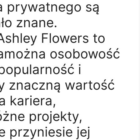
ia prywatnego są
ło znane.
shley Flowers to
 zamożna osobowość
 popularność i
ły znaczną wartość
a kariera,
żne projekty,
e przyniesie jej