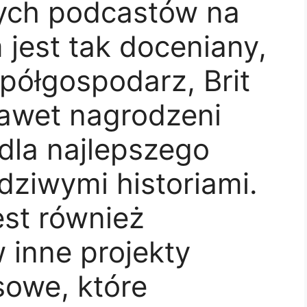
zych podcastów na
 jest tak doceniany,
spółgospodarz, Brit
nawet nagrodzeni
la najlepszego
ziwymi historiami.
est również
inne projekty
sowe, które