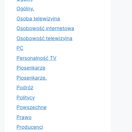
Ogólny.
Osoba telewizyjna
Osobowość internetowa
Osobowość telewizyjna
PC
Personalność TV
Piosenkarze
Piosenkarze.
Podróż
Politycy
Powszechne
Prawo
Producenci