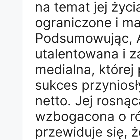
na temat jej życ
ograniczone i ma
Podsumowując, A
utalentowana i
medialna, której
sukces przynios
netto. Jej rosnąc
wzbogacona o ró
przewiduje się, ż