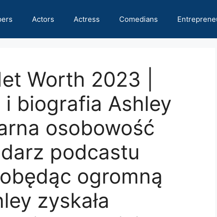
pers
Actors
Actress
Comedians
Entreprene
Net Worth 2023 |
i biografia Ashley
larna osobowość
odarz podcastu
dobędąc ogromną
ley zyskała