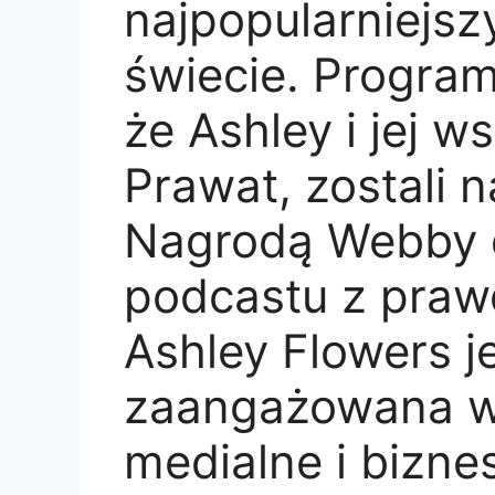
najpopularniejs
świecie. Program
że Ashley i jej w
Prawat, zostali 
Nagrodą Webby d
podcastu z prawd
Ashley Flowers j
zaangażowana w 
medialne i bizne