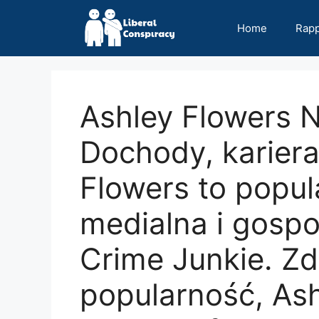
Skip
to
Home
Rap
content
Ashley Flowers 
Dochody, kariera 
Flowers to popu
medialna i gosp
Crime Junkie. Z
popularność, Ash