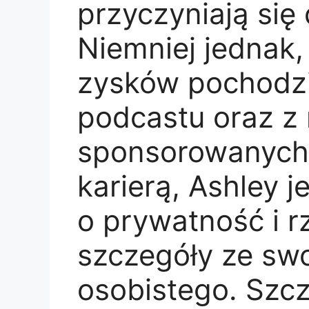
przyczyniają się
Niemniej jednak,
zysków pochodzi
podcastu oraz z 
sponsorowanych 
karierą, Ashley j
o prywatność i r
szczegóły ze swo
osobistego. Szc