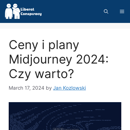
Skip
to
Me
content
Ceny i plany
Midjourney 2024:
Czy warto?
March 17, 2024
by
Jan Kozlowski