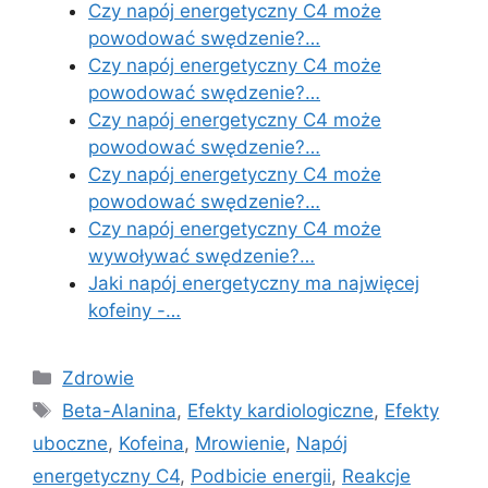
Czy napój energetyczny C4 może
powodować swędzenie?…
Czy napój energetyczny C4 może
powodować swędzenie?…
Czy napój energetyczny C4 może
powodować swędzenie?…
Czy napój energetyczny C4 może
powodować swędzenie?…
Czy napój energetyczny C4 może
wywoływać swędzenie?…
Jaki napój energetyczny ma najwięcej
kofeiny -…
Categories
Zdrowie
Tags
Beta-Alanina
,
Efekty kardiologiczne
,
Efekty
uboczne
,
Kofeina
,
Mrowienie
,
Napój
energetyczny C4
,
Podbicie energii
,
Reakcje