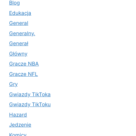
Blog
Edukacja
General
Generalny.
Generał
Główny
Gracze NBA
Gracze NFL
Gry
Gwiazdy TikToka
Gwiazdy TikToku
Hazard
Jedzenie
Komicy