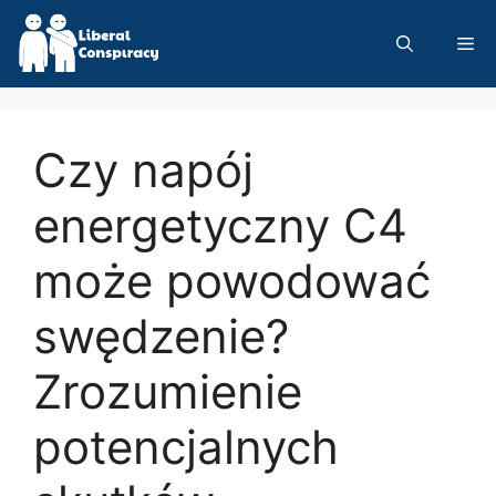
Skip
to
Me
content
Czy napój
energetyczny C4
może powodować
swędzenie?
Zrozumienie
potencjalnych