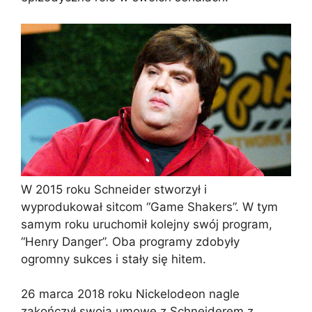
W 2015 roku Schneider stworzył i
wyprodukował sitcom “Gаmе Ѕhаkеrѕ”. W tym
samym roku uruchomił kolejny swój program,
“Henry Danger”. Oba programy zdobyły
ogromny sukces i stały się hitem.
26 marca 2018 roku Nickelodeon nagle
zakończył swoją umowę z Schneiderem z