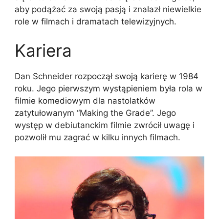
aby podążać za swoją pasją i znalazł niewielkie
role w filmach i dramatach telewizyjnych.
Kariera
Dаn Ѕсhnеіdеr rozpoczął swoją karierę w 1984
roku. Jego pierwszym wystąpieniem była rola w
filmie komediowym dla nastolatków
zatytułowanym “Маkіng thе Grаdе”. Jego
występ w debiutanckim filmie zwrócił uwagę i
pozwolił mu zagrać w kilku innych filmach.