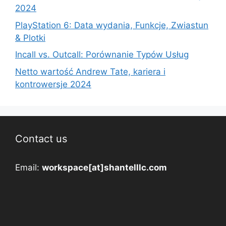
2024
PlayStation 6: Data wydania, Funkcje, Zwiastun
& Plotki
Incall vs. Outcall: Porównanie Typów Usług
Netto wartość Andrew Tate, kariera i
kontrowersje 2024
Contact us
Email:
workspace[at]shantelllc.com