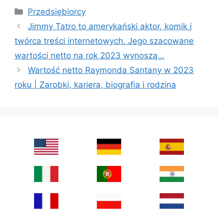
Categories
Przedsiębiorcy
Jimmy Tatro to amerykański aktor, komik i
twórca treści internetowych. Jego szacowane
wartości netto na rok 2023 wynoszą…
Wartość netto Raymonda Santany w 2023
roku | Zarobki, kariera, biografia i rodzina