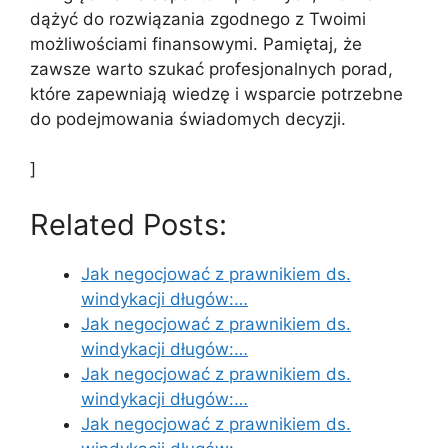
dążyć do rozwiązania zgodnego z Twoimi
możliwościami finansowymi. Pamiętaj, że
zawsze warto szukać profesjonalnych porad,
które zapewniają wiedzę i wsparcie potrzebne
do podejmowania świadomych decyzji.
]
Related Posts:
Jak negocjować z prawnikiem ds.
windykacji długów:…
Jak negocjować z prawnikiem ds.
windykacji długów:…
Jak negocjować z prawnikiem ds.
windykacji długów:…
Jak negocjować z prawnikiem ds.