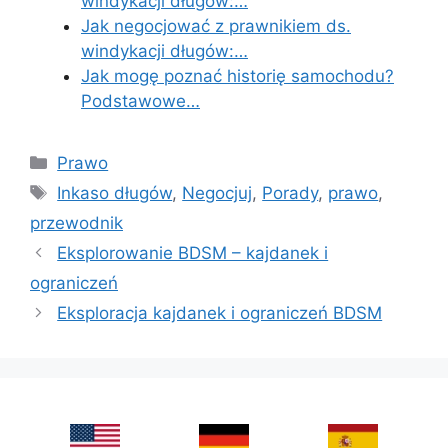
windykacji długów:…
Jak negocjować z prawnikiem ds.
windykacji długów:…
Jak mogę poznać historię samochodu?
Podstawowe…
Categories
Prawo
Tags
Inkaso długów
,
Negocjuj
,
Porady
,
prawo
,
przewodnik
Eksplorowanie BDSM – kajdanek i
ograniczeń
Eksploracja kajdanek i ograniczeń BDSM