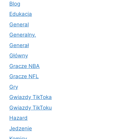
Blog
Edukacja
General
Generalny.
Generał
Główny
Gracze NBA
Gracze NFL
Gry
Gwiazdy TikToka
Gwiazdy TikToku
Hazard
Jedzenie
Komicy