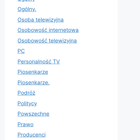
Ogólny.
Osoba telewizyjna
Osobowość internetowa
Osobowość telewizyjna
PC
Personalność TV
Piosenkarze
Piosenkarze.
Podróż
Politycy
Powszechne
Prawo
Producenci