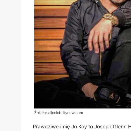
Źródło: allcelebritynow.com
Prawdziwe imię Jo Koy to Joseph Glenn H