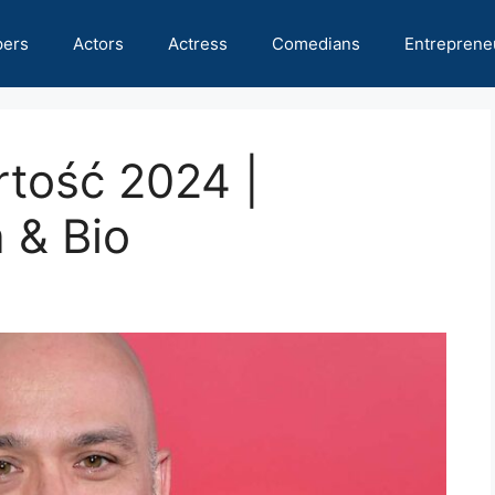
pers
Actors
Actress
Comedians
Entreprene
rtość 2024 |
 & Bio