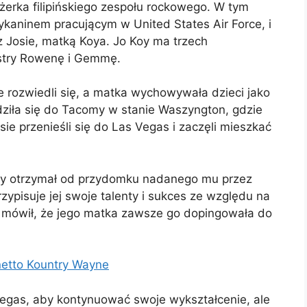
dżerka filipińskiego zespołu rockowego. W tym
ykaninem pracującym w United States Air Force, i
 z Josie, matką Koya. Jo Koy ma trzech
ostry Rowenę i Gemmę.
ce rozwiedli się, a matka wychowywała dzieci jako
ziła się do Tacomy w stanie Waszyngton, gdzie
ie przenieśli się do Las Vegas i zaczęli mieszkać
óry otrzymał od przydomku nadanego mu przez
zypisuje jej swoje talenty i sukces ze względu na
mówił, że jego matka zawsze go dopingowała do
.
netto Kountry Wayne
Vegas, aby kontynuować swoje wykształcenie, ale