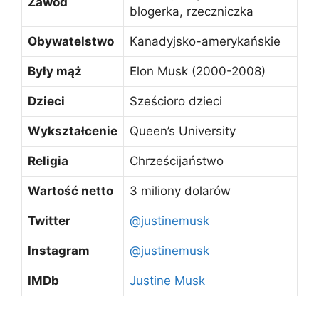
Zawód
blogerka, rzeczniczka
Obywatelstwo
Kanadyjsko-amerykańskie
Były mąż
Elon Musk (2000-2008)
Dzieci
Sześcioro dzieci
Wykształcenie
Queen’s University
Religia
Chrześcijaństwo
Wartość netto
3 miliony dolarów
Twitter
@justinemusk
Instagram
@justinemusk
IMDb
Justine Musk