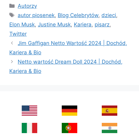
Categories
Autorzy
Tags
autor piosenek
,
Blog Celebrytów
,
dzieci
,
Elon Musk
,
Justine Musk
,
Kariera
,
pisarz
,
Twitter
Jim Gaffigan Netto Wartość 2024 | Dochód,
Kariera & Bio
Netto wartość Dream Doll 2024 | Dochód,
Kariera & Bio