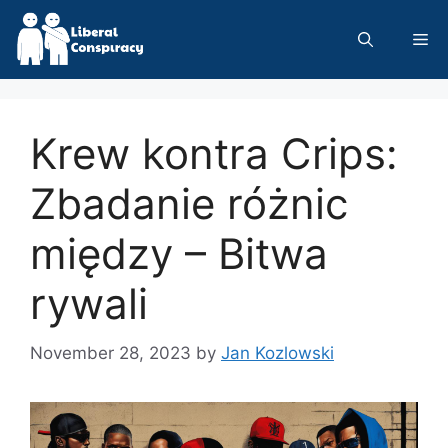
Skip
to
Me
content
Krew kontra Crips:
Zbadanie różnic
między – Bitwa
rywali
November 28, 2023
by
Jan Kozlowski