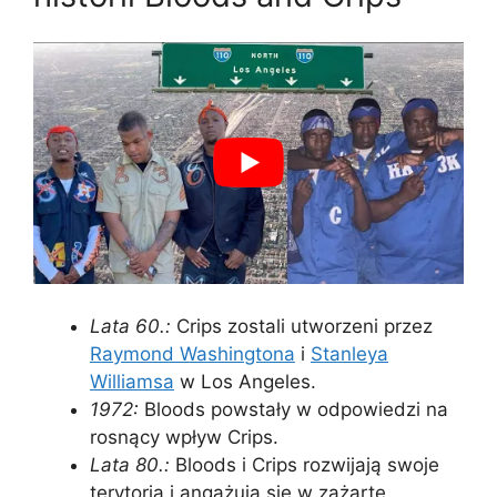
Lata 60.:
Crips zostali utworzeni przez
Raymond Washingtona
i
Stanleya
Williamsa
w Los Angeles.
1972:
Bloods powstały w odpowiedzi na
rosnący wpływ Crips.
Lata 80.:
Bloods i Crips rozwijają swoje
terytoria i angażują się w zażarte