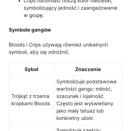
Crips natomiast noszą kolor niebieski,
symbolizujący jedność i zaangażowanie
w grupę.
Symbole gangów
Bloods i Crips używają również unikalnych
symboli, aby się odróżnić.
Sybol
Znaczenie
Symbolizuje podstawowe
wartości gangu: miłość,
Trójkąt z trzema
szacunek i lojalność.
kropkami Bloods
Często jest wyświetlany
jako mały tatuaż lub
konkretny ubiór.
Symolizuje sześciu