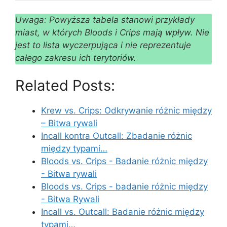
Uwaga: Powyższa tabela stanowi przykłady
miast, w których Bloods i Crips mają wpływ. Nie
jest to lista wyczerpująca i nie reprezentuje
całego zakresu ich terytoriów.
Related Posts:
Krew vs. Crips: Odkrywanie różnic między
– Bitwa rywali
Incall kontra Outcall: Zbadanie różnic
między typami…
Bloods vs. Crips - Badanie różnic między
- Bitwa rywali
Bloods vs. Crips - badanie różnic między
- Bitwa Rywali
Incall vs. Outcall: Badanie różnic między
typami…