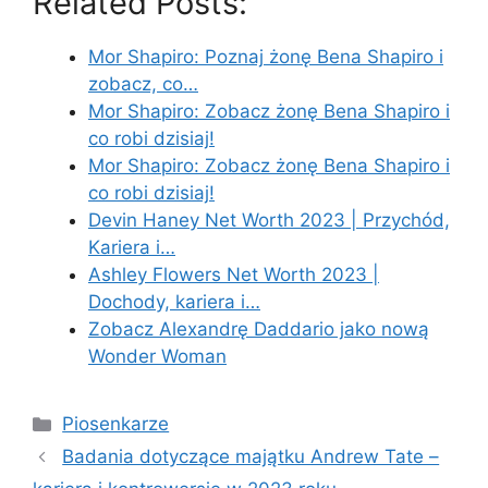
Related Posts:
Mor Shapiro: Poznaj żonę Bena Shapiro i
zobacz, co…
Mor Shapiro: Zobacz żonę Bena Shapiro i
co robi dzisiaj!
Mor Shapiro: Zobacz żonę Bena Shapiro i
co robi dzisiaj!
Devin Haney Net Worth 2023 | Przychód,
Kariera i…
Ashley Flowers Net Worth 2023 |
Dochody, kariera i…
Zobacz Alexandrę Daddario jako nową
Wonder Woman
Categories
Piosenkarze
Badania dotyczące majątku Andrew Tate –