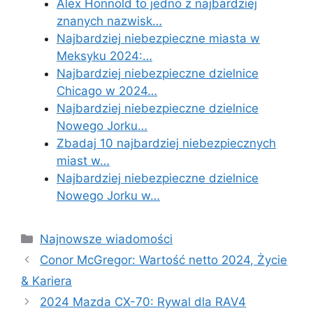
Alex Honnold to jedno z najbardziej
znanych nazwisk…
Najbardziej niebezpieczne miasta w
Meksyku 2024:…
Najbardziej niebezpieczne dzielnice
Chicago w 2024…
Najbardziej niebezpieczne dzielnice
Nowego Jorku…
Zbadaj 10 najbardziej niebezpiecznych
miast w…
Najbardziej niebezpieczne dzielnice
Nowego Jorku w…
Categories
Najnowsze wiadomości
Conor McGregor: Wartość netto 2024, Życie
& Kariera
2024 Mazda CX-70: Rywal dla RAV4