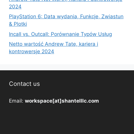
2024
PlayStation 6: Data wydania, Funkcje, Zwiastun
& Plotki
Incall vs. Outcall: Porównanie Typów Usług
Netto wartość Andrew Tate, kariera i
kontrowersje 2024
Contact us
Email:
workspace[at]shantelllc.com