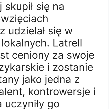
 skupił się na
ęwzięciach
 udzielał się w
lokalnych. Latrell
est ceniony za swoje
zykarskie i zostanie
any jako jedna z
lent, kontrowersje i
a uczyniły go