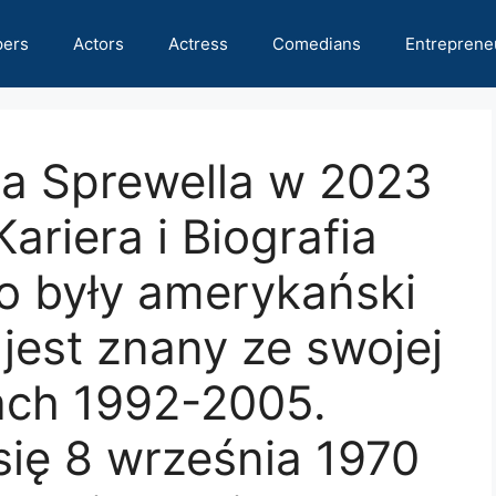
pers
Actors
Actress
Comedians
Entreprene
la Sprewella w 2023
ariera i Biografia
 to były amerykański
 jest znany ze swojej
tach 1992-2005.
 się 8 września 1970