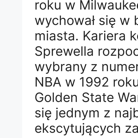
roku w Milwaukee
wychował się w b
miasta. Kariera 
Sprewella rozpoc
wybrany z numer
NBA w 1992 roku
Golden State War
się jednym z naj
ekscytujących za