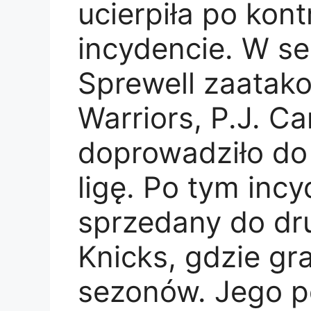
ucierpiła po kon
incydencie. W s
Sprewell zaatako
Warriors, P.J. Ca
doprowadziło do
ligę. Po tym incy
sprzedany do dr
Knicks, gdzie gra
sezonów. Jego p