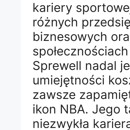
kariery sportowej
różnych przedsi
biznesowych oraz
społecznościach 
Sprewell nadal j
umiejętności kos
zawsze zapamięt
ikon NBA. Jego ta
niezwykła karier