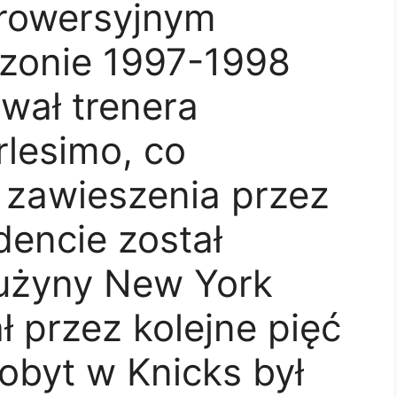
trowersyjnym
ezonie 1997-1998
wał trenera
rlesimo, co
 zawieszenia przez
dencie został
użyny New York
ł przez kolejne pięć
obyt w Knicks był