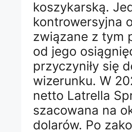
koszykarską. Je
kontrowersyjna 
związane z tym 
od jego osiągni
przyczyniły się
wizerunku. W 20
netto Latrella Sp
szacowana na ok
dolarów. Po zako