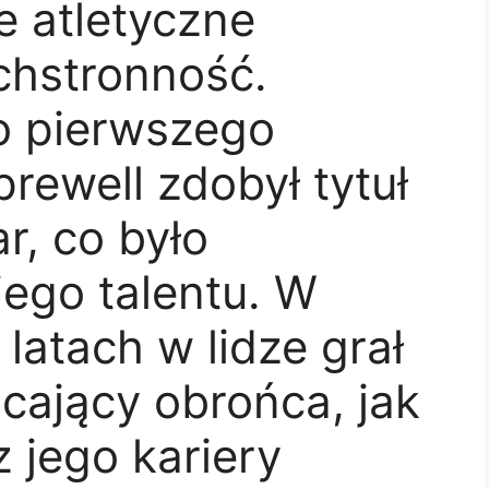
e atletyczne
chstronność.
o pierwszego
ewell zdobył tytuł
r, co było
ego talentu. W
latach w lidze grał
cający obrońca, jak
z jego kariery