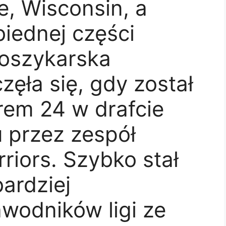
, Wisconsin, a
iednej części
koszykarska
zęła się, gdy został
em 24 w drafcie
 przez zespół
riors. Szybko stał
bardziej
wodników ligi ze