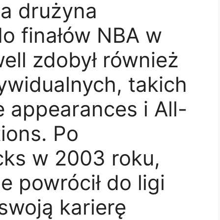
 a drużyna
o finałów NBA w
ell zdobył również
ywidualnych, takich
e appearances i All-
ions. Po
cks w 2003 roku,
e powrócił do ligi
swoją karierę