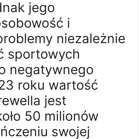
dnak jego
osobowość i
problemy niezależnie
ęć sportowych
 do negatywnego
23 roku wartość
rewella jest
oło 50 milionów
ńczeniu swojej