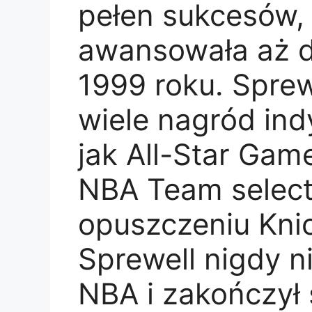
pełen sukcesów,
awansowała aż d
1999 roku. Sprew
wiele nagród ind
jak All-Star Gam
NBA Team select
opuszczeniu Kni
Sprewell nigdy ni
NBA i zakończył 