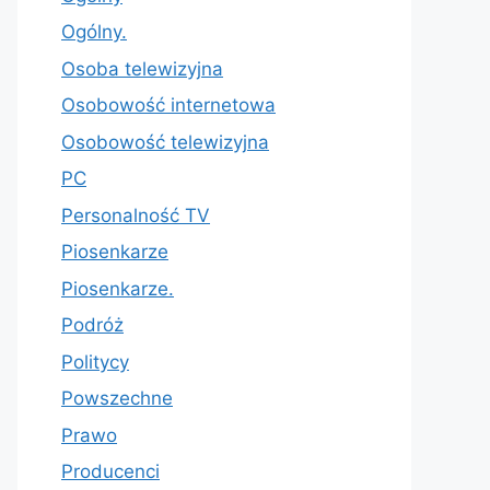
Ogólny.
Osoba telewizyjna
Osobowość internetowa
Osobowość telewizyjna
PC
Personalność TV
Piosenkarze
Piosenkarze.
Podróż
Politycy
Powszechne
Prawo
Producenci