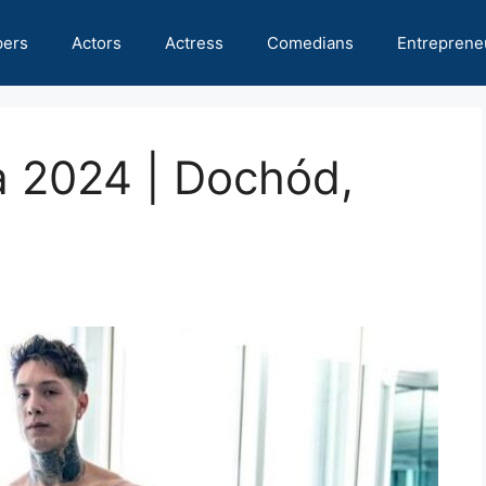
pers
Actors
Actress
Comedians
Entreprene
a 2024 | Dochód,