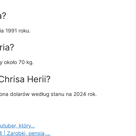
a?
ia 1991 roku.
ria?
y około 70 kg.
Chrisa Herii?
liona dolarów według stanu na 2024 rok.
outuber, który…
 | Zarobki, pensja,…