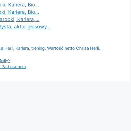
ki, Kariera, Bio…
ki, Kariera, Bio…
arobki, Kariera,…
tysta, aktor głosowy…
a Herii
,
Kariera
,
trening
,
Wartość netto Chrisa Herii
,
eilly?
m Pattinsonem