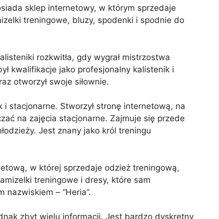
siada sklep internetowy, w którym sprzedaje
elki treningowe, bluzy, spodenki i spodnie do
alisteniki rozkwitła, gdy wygrał mistrzostwa
ł kwalifikacje jako profesjonalny kalistenik i
raz otworzył swoje siłownie.
k i stacjonarne. Stworzył stronę internetową, na
czać na zajęcia stacjonarne. Zajmuje się przede
dzieży. Jest znany jako król treningu
netową, w której sprzedaje odzież treningową,
 kamizelki treningowe i dresy, które sam
 nazwiskiem – “Heria”.
dnak zbyt wielu informacji. Jest bardzo dyskretny