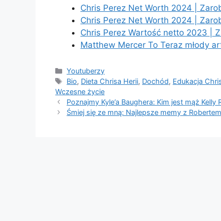
Chris Perez Net Worth 2024 | Zarob
Chris Perez Net Worth 2024 | Zarob
Chris Perez Wartość netto 2023 | Z
Matthew Mercer To Teraz młody ar
Categories
Youtuberzy
Tags
Bio
,
Dieta Chrisa Herii
,
Dochód
,
Edukacja Chris
Wczesne życie
Poznajmy Kyle’a Baughera: Kim jest mąż Kelly R
Śmiej się ze mną: Najlepsze memy z Roberte