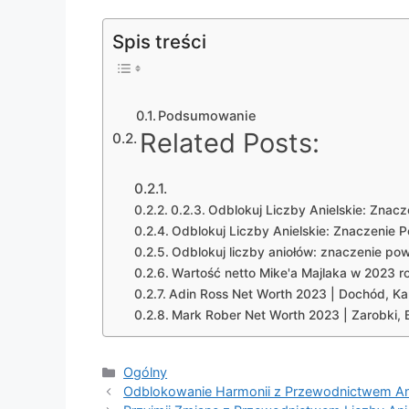
Spis treści
Podsumowanie
Related Posts:
Odblokuj Liczby Anielskie: Znac
Odblokuj Liczby Anielskie: Znaczenie 
Odblokuj liczby aniołów: znaczenie po
Wartość netto Mike'a Majlaka w 2023 r
Adin Ross Net Worth 2023 | Dochód, Kar
Mark Rober Net Worth 2023 | Zarobki, B
Categories
Ogólny
Odblokowanie Harmonii z Przewodnictwem An