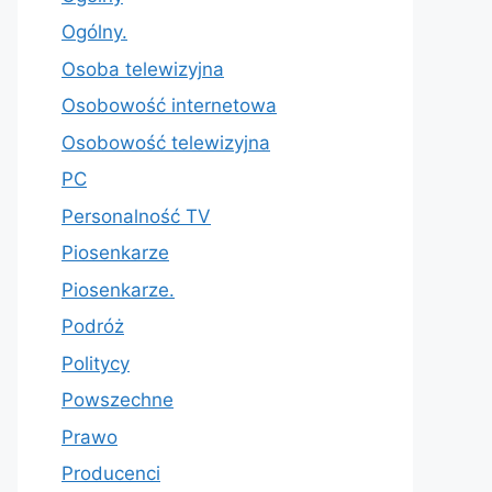
Ogólny.
Osoba telewizyjna
Osobowość internetowa
Osobowość telewizyjna
PC
Personalność TV
Piosenkarze
Piosenkarze.
Podróż
Politycy
Powszechne
Prawo
Producenci