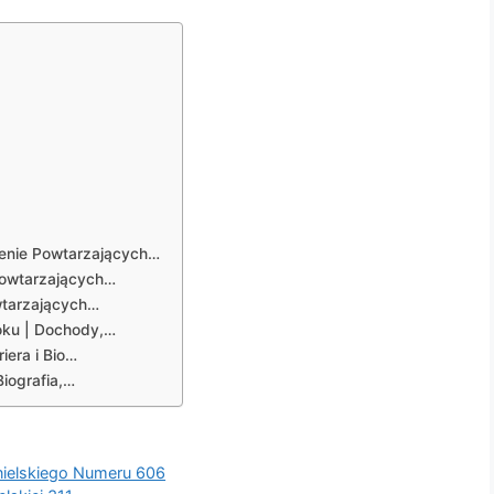
zenie Powtarzających…
Powtarzających…
wtarzających…
oku | Dochody,…
iera i Bio…
iografia,…
ielskiego Numeru 606