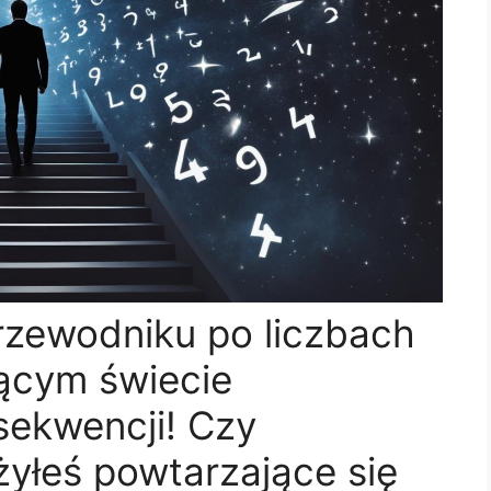
zewodniku po liczbach
jącym świecie
sekwencji! Czy
yłeś powtarzające się