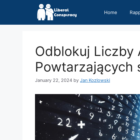
Skip
to
Home
Rap
content
Odblokuj Liczby 
Powtarzających 
January 22, 2024
by
Jan Kozlowski