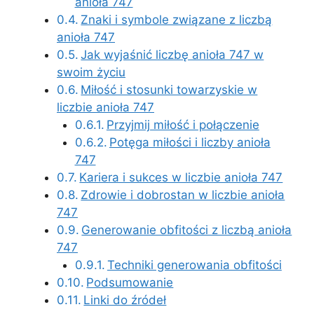
anioła 747
Znaki i symbole związane z liczbą
anioła 747
Jak wyjaśnić liczbę anioła 747 w
swoim życiu
Miłość i stosunki towarzyskie w
liczbie anioła 747
Przyjmij miłość i połączenie
Potęga miłości i liczby anioła
747
Kariera i sukces w liczbie anioła 747
Zdrowie i dobrostan w liczbie anioła
747
Generowanie obfitości z liczbą anioła
747
Techniki generowania obfitości
Podsumowanie
Linki do źródeł