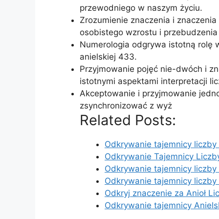
przewodniego w naszym życiu.
Zrozumienie znaczenia i znaczenia 
osobistego wzrostu i przebudzeni
Numerologia odgrywa istotną rolę w
anielskiej 433.
Przyjmowanie pojęć nie-dwóch i zn
istotnymi aspektami interpretacji li
Akceptowanie i przyjmowanie jedno
zsynchronizować z wyż
Related Posts:
Odkrywanie tajemnicy liczby
Odkrywanie Tajemnicy Liczby
Odkrywanie tajemnicy liczby
Odkrywanie tajemnicy liczby 
Odkryj znaczenie za Anioł Li
Odkrywanie tajemnicy Aniel