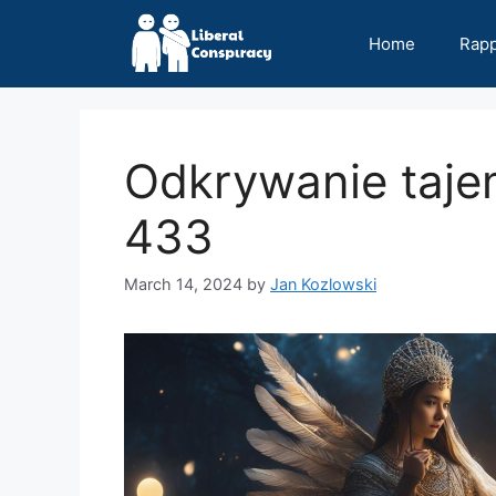
Skip
to
Home
Rap
content
Odkrywanie tajem
433
March 14, 2024
by
Jan Kozlowski