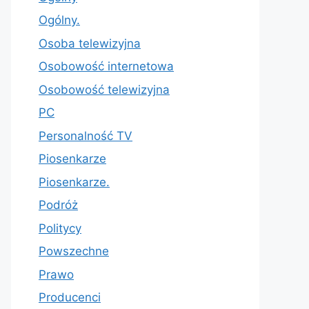
Ogólny.
Osoba telewizyjna
Osobowość internetowa
Osobowość telewizyjna
PC
Personalność TV
Piosenkarze
Piosenkarze.
Podróż
Politycy
Powszechne
Prawo
Producenci