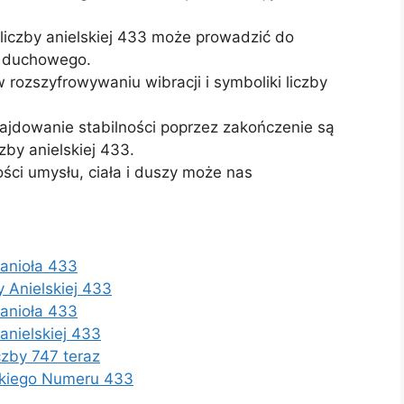
liczby anielskiej 433 może prowadzić do
a duchowego.
 rozszyfrowywaniu wibracji i symboliki liczby
ajdowanie stabilności poprzez zakończenie są
czby anielskiej 433.
ści umysłu, ciała i duszy może nas
 anioła 433
 Anielskiej 433
 anioła 433
anielskiej 433
czby 747 teraz
skiego Numeru 433