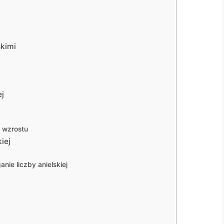
skimi
ej
 wzrostu
iej
nie liczby anielskiej