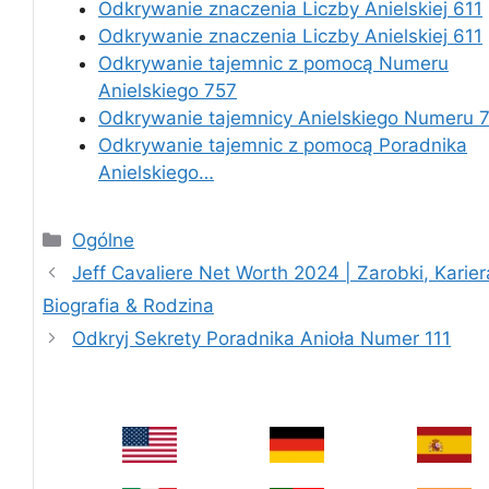
Odkrywanie znaczenia Liczby Anielskiej 611
Odkrywanie znaczenia Liczby Anielskiej 611
Odkrywanie tajemnic z pomocą Numeru
Anielskiego 757
Odkrywanie tajemnicy Anielskiego Numeru 
Odkrywanie tajemnic z pomocą Poradnika
Anielskiego…
Categories
Ogólne
Jeff Cavaliere Net Worth 2024 | Zarobki, Karier
Biografia & Rodzina
Odkryj Sekrety Poradnika Anioła Numer 111