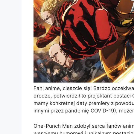
Fani anime, cieszcie się! Bardzo oczekiw
drodze, potwierdził to projektant postaci
mamy konkretnej daty premiery z powod
innymi przez pandemię COVID-19), możem
One-Punch Man zdobył serca fanów anime 
wesołemu humorowi i unikalnym postacio