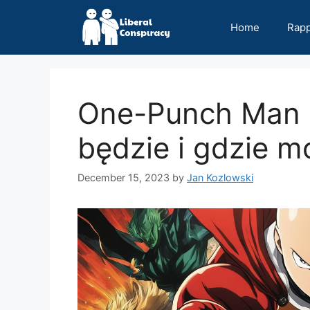
Skip
to
Home
Rap
content
One-Punch Man S
będzie i gdzie m
December 15, 2023
by
Jan Kozlowski