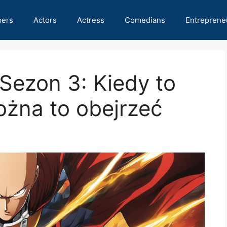
pers
Actors
Actress
Comedians
Entreprene
ezon 3: Kiedy to
ożna to obejrzeć