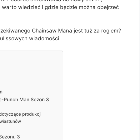
o warto wiedzieć i gdzie będzie można obejrzeć
yczekiwanego Chainsaw Mana jest tuż za rogiem?
 kulissowych wiadomości.
n
ne-Punch Man Sezon 3
 dotyczące produkcji
zwiastunów
 Sezonu 3