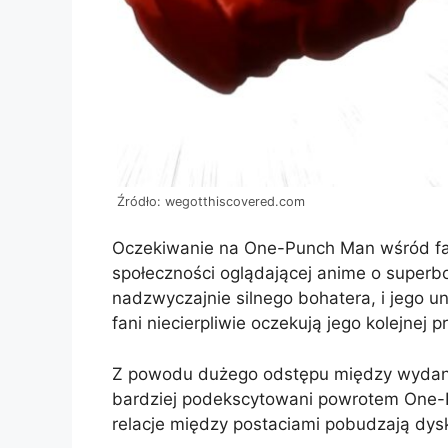
Źródło: wegotthiscovered.com
Oczekiwanie na One-Punch Man wśród fa
społeczności oglądającej anime o superb
nadzwyczajnie silnego bohatera, i jego un
fani niecierpliwie oczekują jego kolejnej p
Z powodu dużego odstępu między wydani
bardziej podekscytowani powrotem One-Pun
relacje między postaciami pobudzają dysk