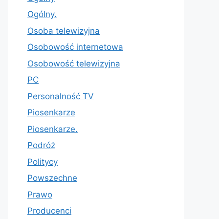
Ogólny.
Osoba telewizyjna
Osobowość internetowa
Osobowość telewizyjna
PC
Personalność TV
Piosenkarze
Piosenkarze.
Podróż
Politycy
Powszechne
Prawo
Producenci