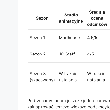
Średnia
Studio
Sezon
ocena
animacyjne
odcinków
Sezon 1
Madhouse
4.5/5
Sezon 2
JC Staff
4/5
Sezon 3
W trakcie
W trakcie
(szacowany)
ustalania
ustalania
Podrzucamy fanom jeszcze jedno porówn
zainspirować jeszcze większe podekscy