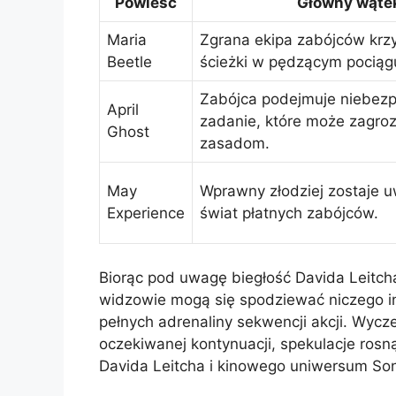
Powieść
Główny wąte
Maria
Zgrana ekipa zabójców krz
Beetle
ścieżki w pędzącym pociąg
Zabójca podejmuje niebezp
April
zadanie, które może zagroz
Ghost
zasadom.
May
Wprawny złodziej zostaje u
Experience
świat płatnych zabójców.
Biorąc pod uwagę biegłość Davida Leitch
widzowie mogą się spodziewać niczego in
pełnych adrenaliny sekwencji akcji. Wycz
oczekiwanej kontynuacji, spekulacje ros
Davida Leitcha i kinowego uniwersum Son