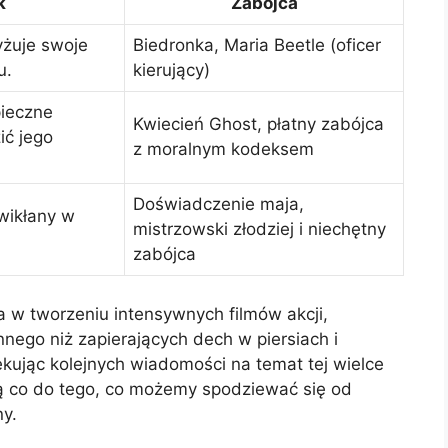
k
Zabójca
yżuje swoje
Biedronka, Maria Beetle (oficer
u.
kierujący)
ieczne
Kwiecień Ghost, płatny zabójca
ić jego
z moralnym kodeksem
Doświadczenie maja,
wikłany w
mistrzowski złodziej i niechętny
zabójca
a w tworzeniu intensywnych filmów akcji,
nego niż zapierających dech w piersiach i
ekując kolejnych wiadomości na temat tej wielce
ną co do tego, co możemy spodziewać się od
y.