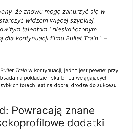
wany, że znowu mogę zanurzyć się w
starczyć widzom więcej szybkiej,
amowitym talentom i nieskończonym
ą dla kontynuacji filmu
Bullet Train
.” –
y
Bullet Train
w kontynuacji, jedno jest pewne: przy
obsada na pokładzie i skarbnica wciągających
 szybkich torach jest na dobrej drodze do sukcesu
.
d: Powracają znane
okoprofilowe dodatki