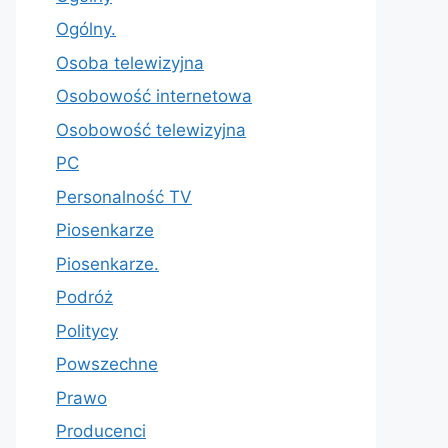
Ogólny.
Osoba telewizyjna
Osobowość internetowa
Osobowość telewizyjna
PC
Personalność TV
Piosenkarze
Piosenkarze.
Podróż
Politycy
Powszechne
Prawo
Producenci