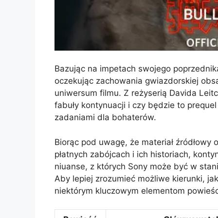
Bazując na impetach swojego poprzednik
oczekując zachowania gwiazdorskiej obsa
uniwersum filmu. Z reżyserią Davida Leitc
fabuły kontynuacji i czy będzie to prequ
zadaniami dla bohaterów.
Biorąc pod uwagę, że materiał źródłowy 
płatnych zabójcach i ich historiach, kont
niuanse, z których Sony może być w stan
Aby lepiej zrozumieć możliwe kierunki, ja
niektórym kluczowym elementom powieśc