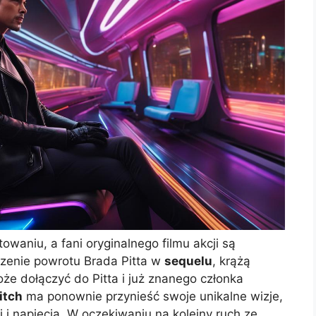
owaniu, a fani oryginalnego filmu akcji są
zenie powrotu Brada Pitta w
sequelu
, krążą
że dołączyć do Pitta i już znanego członka
itch
ma ponownie przynieść swoje unikalne wizje,
 i napięcia. W oczekiwaniu na kolejny ruch ze