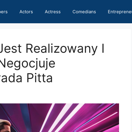
pers
Actors
Actress
Comedians
Entreprene
Jest Realizowany I
Negocjuje
ada Pitta