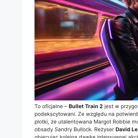
To oficjalne –
Bullet Train 2
jest w przygot
podekscytowani. Ze względu na potwierd
plotki, że utalentowana Margot Robbie mo
obsady Sandry Bullock. Reżyser
David Le
obiecując kolejną dawkę intensywnej akcji