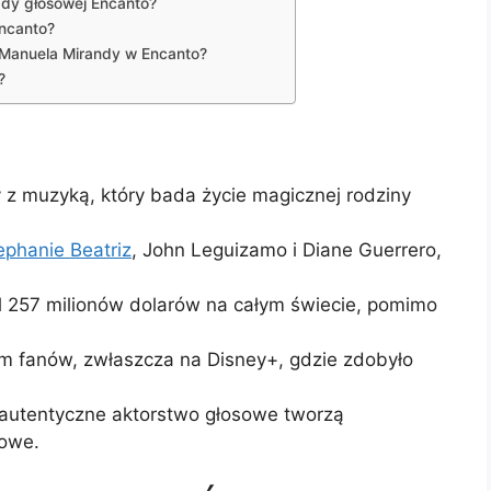
ady głosowej Encanto?
Encanto?
n-Manuela Mirandy w Encanto?
?
 z muzyką, który bada życie magicznej rodziny
ephanie Beatriz
, John Leguizamo i Diane Guerrero,
l 257 milionów dolarów na całym świecie, pomimo
em fanów, zwłaszcza na Disney+, gdzie zdobyło
i autentyczne aktorstwo głosowe tworzą
mowe.