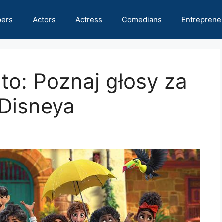
pers
Actors
Actress
Comedians
Entreprene
to: Poznaj głosy za
 Disneya