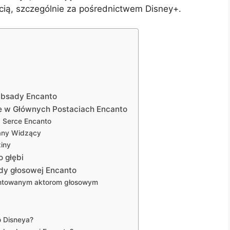
ścią, szczególnie za pośrednictwem Disney+.
Obsady Encanto
ie w Głównych Postaciach Encanto
: Serce Encanto
iany Widzący
ziny
o głębi
ady głosowej Encanto
lentowanym aktorom głosowym
o Disneya?