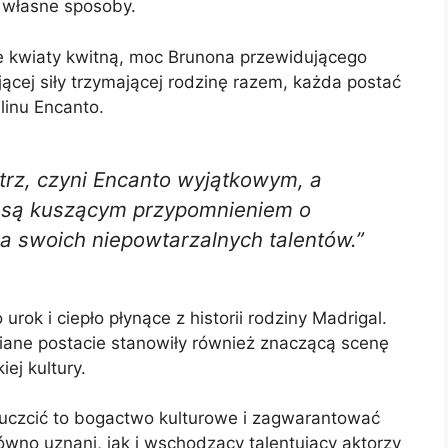
 własne sposoby.
że kwiaty kwitną, moc Brunona przewidującego
jącej siły trzymającej rodzinę razem, każda postać
linu Encanto.
trz, czyni Encanto wyjątkowym, a
 są kuszącym przypomnieniem o
ia swoich niepowtarzalnych talentów.”
rok i ciepło płynące z historii rodziny Madrigal.
iane postacie stanowiły również znaczącą scenę
ej kultury.
uczcić to bogactwo kulturowe i zagwarantować
wno uznani, jak i wschodzący talentujący aktorzy