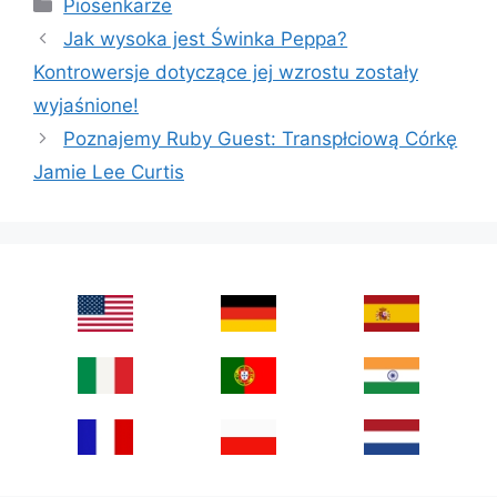
Categories
Piosenkarze
Jak wysoka jest Świnka Peppa?
Kontrowersje dotyczące jej wzrostu zostały
wyjaśnione!
Poznajemy Ruby Guest: Transpłciową Córkę
Jamie Lee Curtis