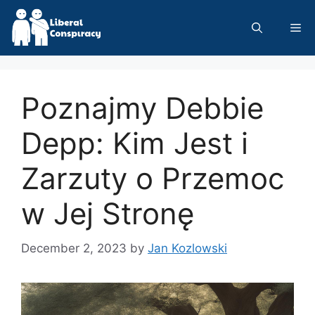
Skip
to
Me
content
Poznajmy Debbie
Depp: Kim Jest i
Zarzuty o Przemoc
w Jej Stronę
December 2, 2023
by
Jan Kozlowski