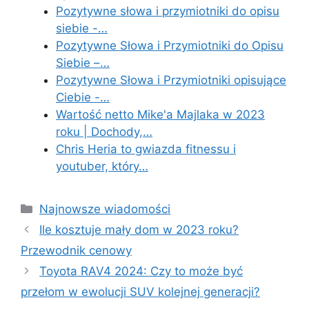
Pozytywne słowa i przymiotniki do opisu
siebie -…
Pozytywne Słowa i Przymiotniki do Opisu
Siebie –…
Pozytywne Słowa i Przymiotniki opisujące
Ciebie -…
Wartość netto Mike'a Majlaka w 2023
roku | Dochody,…
Chris Heria to gwiazda fitnessu i
youtuber, który…
Categories
Najnowsze wiadomości
Ile kosztuje mały dom w 2023 roku?
Przewodnik cenowy
Toyota RAV4 2024: Czy to może być
przełom w ewolucji SUV kolejnej generacji?