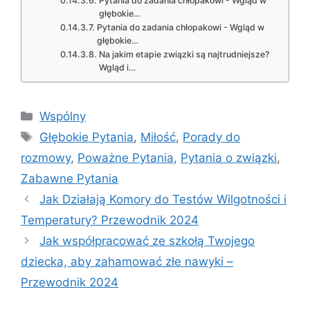
Pytania do zadania chłopakowi - Wgląd w
głębokie…
Pytania do zadania chłopakowi - Wgląd w
głębokie…
Na jakim etapie związki są najtrudniejsze?
Wgląd i…
Categories
Wspólny
Tags
Głębokie Pytania
,
Miłość
,
Porady do
rozmowy
,
Poważne Pytania
,
Pytania o związki
,
Zabawne Pytania
Jak Działają Komory do Testów Wilgotności i
Temperatury? Przewodnik 2024
Jak współpracować ze szkołą Twojego
dziecka, aby zahamować złe nawyki –
Przewodnik 2024