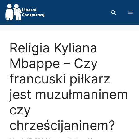
Skip
to
Me
content
Religia Kyliana
Mbappe – Czy
francuski piłkarz
jest muzułmaninem
czy
chrześcijaninem?