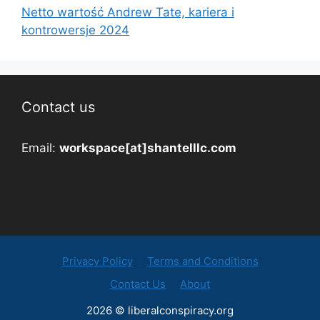
Netto wartość Andrew Tate, kariera i
kontrowersje 2024
Contact us
Email:
workspace[at]shantelllc.com
Privacy Policy
Terms and Conditions
Contact Us
About
2026 © liberalconspiracy.org