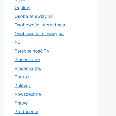
Ogólny.
Osoba telewizyjna
Osobowość internetowa
Osobowość telewizyjna
PC
Personalność TV
Piosenkarze
Piosenkarze.
Podróż
Politycy
Powszechne
Prawo
Producenci