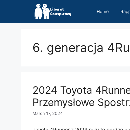
Skip
to
Home
Rap
content
6. generacja 4R
2024 Toyota 4Runner
Przemysłowe Spostr
March 17, 2024
Toyota 4Runner z 2024 roku to bardzo oc