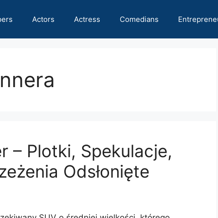
pers
Actors
Actress
Comedians
Entreprene
unnera
 – Plotki, Spekulacje,
zeżenia Odsłonięte
zekiwany SUV o średniej wielkości, którego