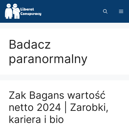
Skip
to
Me
content
Badacz
paranormalny
Zak Bagans wartość
netto 2024 | Zarobki,
kariera i bio