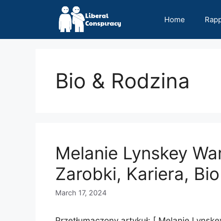
Skip
to
Home
Rap
content
Bio & Rodzina
Melanie Lynskey War
Zarobki, Kariera, Bi
March 17, 2024
Przetłumaczony artykuł: [ Melanie Lynskey