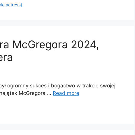
ale actress)
ra McGregora 2024,
era
był ogromny sukces i bogactwo w trakcie swojej
 majątek McGregora …
Read more