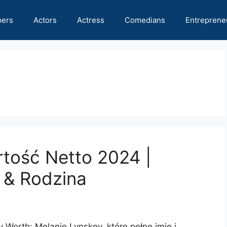
pers
Actors
Actress
Comedians
Entreprene
tość Netto 2024 |
o & Rodzina
 Worth: Melanie Lynskey, które pełne imię i