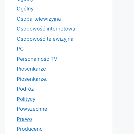
Ogólny.
Osoba telewizyjna
Osobowość internetowa
Osobowość telewizyjna
PC
Personalność TV
Piosenkarze
Piosenkarze.
Podróż
Politycy
Powszechne
Prawo
Producenci