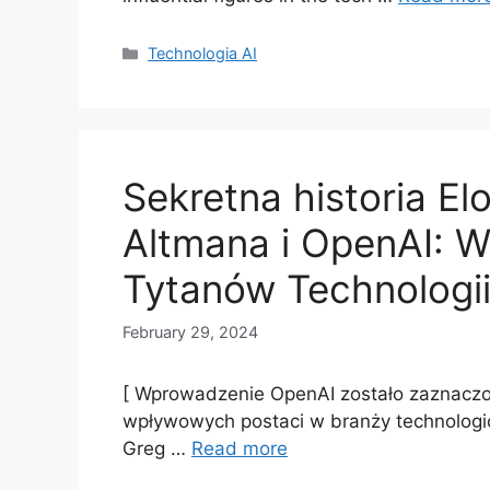
Categories
Technologia AI
Sekretna historia E
Altmana i OpenAI: 
Tytanów Technologi
February 29, 2024
[ Wprowadzenie OpenAI zostało zaznaczon
wpływowych postaci w branży technologic
Greg …
Read more