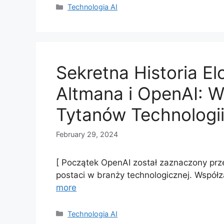
Categories
Technologia AI
Sekretna Historia E
Altmana i OpenAI: 
Tytanów Technologi
February 29, 2024
[ Początek OpenAI został zaznaczony prz
postaci w branży technologicznej. Współ
more
Categories
Technologia AI