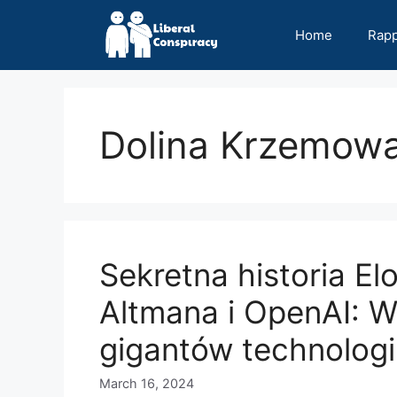
Skip
to
Home
Rap
content
Dolina Krzemow
Sekretna historia E
Altmana i OpenAI: 
gigantów technologi
March 16, 2024