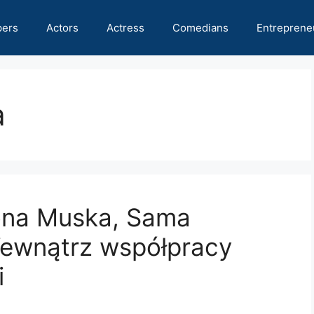
pers
Actors
Actress
Comedians
Entreprene
a
lona Muska, Sama
Wewnątrz współpracy
i