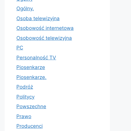
Ogólny.
Osoba telewizyjna
Osobowość internetowa
Osobowość telewizyjna
PC
Personalność TV
Piosenkarze
Piosenkarze.
Podróż
Politycy
Powszechne
Prawo
Producenci