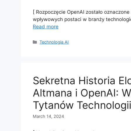
[ Rozpoczęcie OpenAI zostało oznaczone 
wpływowych postaci w branży technologic
Read more
Categories
Technologia AI
Sekretna Historia E
Altmana i OpenAI: 
Tytanów Technologi
March 14, 2024