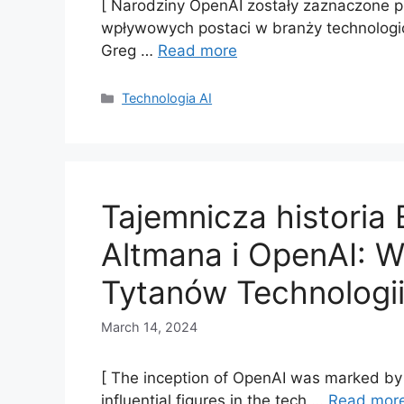
[ Narodziny OpenAI zostały zaznaczone p
wpływowych postaci w branży technologic
Greg …
Read more
Categories
Technologia AI
Tajemnicza historia
Altmana i OpenAI: 
Tytanów Technologi
March 14, 2024
[ The inception of OpenAI was marked by
influential figures in the tech …
Read mor