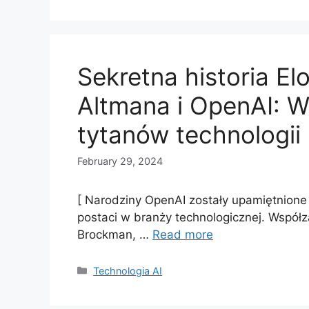
Sekretna historia E
Altmana i OpenAI: 
tytanów technologii
February 29, 2024
[ Narodziny OpenAI zostały upamiętnione
postaci w branży technologicznej. Współ
Brockman, …
Read more
Categories
Technologia AI