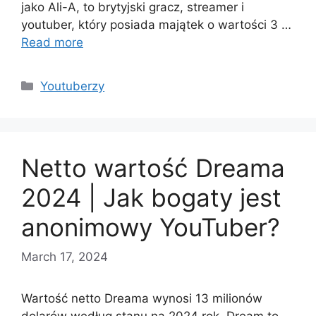
jako Ali-A, to brytyjski gracz, streamer i
youtuber, który posiada majątek o wartości 3 …
Read more
Categories
Youtuberzy
Netto wartość Dreama
2024 | Jak bogaty jest
anonimowy YouTuber?
March 17, 2024
Wartość netto Dreama wynosi 13 milionów
dolarów według stanu na 2024 rok. Dream to