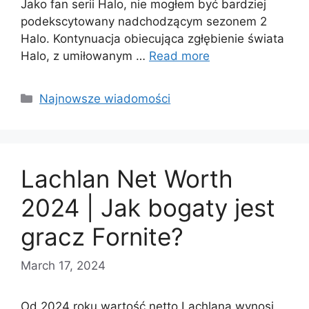
Jako fan serii Halo, nie mogłem być bardziej
podekscytowany nadchodzącym sezonem 2
Halo. Kontynuacja obiecująca zgłębienie świata
Halo, z umiłowanym …
Read more
Categories
Najnowsze wiadomości
Lachlan Net Worth
2024 | Jak bogaty jest
gracz Fornite?
March 17, 2024
Od 2024 roku wartość netto Lachlana wynosi