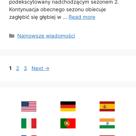
podekscytowany nadchodzącym sezonem 2.
Kontynuacja obecnego sezonu obiecuje
zagłębić się głębiej w …
Read more
Categories
Najnowsze wiadomości
Page
Page
Page
1
2
3
Next
→