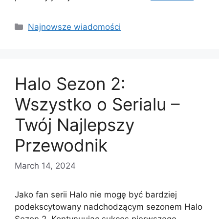
Categories
Najnowsze wiadomości
Halo Sezon 2:
Wszystko o Serialu –
Twój Najlepszy
Przewodnik
March 14, 2024
Jako fan serii Halo nie mogę być bardziej
podekscytowany nadchodzącym sezonem Halo
Sezon 2. Kontynuując sukces pierwszego