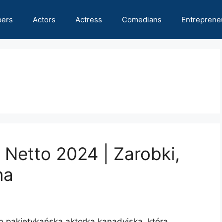
pers
Actors
Actress
Comedians
Entreprene
 Netto 2024 | Zarobki,
na
to pakietykańska aktorka kanadyjska, która