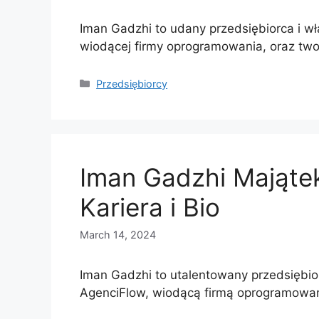
Iman Gadzhi to udany przedsiębiorca i wła
wiodącej firmy oprogramowania, oraz tw
Categories
Przedsiębiorcy
Iman Gadzhi Mająte
Kariera i Bio
March 14, 2024
Iman Gadzhi to utalentowany przedsiębiorc
AgenciFlow, wiodącą firmą oprogramowani