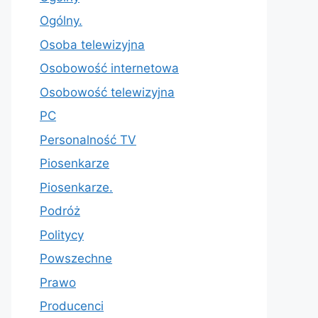
Ogólny.
Osoba telewizyjna
Osobowość internetowa
Osobowość telewizyjna
PC
Personalność TV
Piosenkarze
Piosenkarze.
Podróż
Politycy
Powszechne
Prawo
Producenci