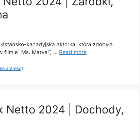
 Netto 2024 | Zarobki,
na
pakistańsko-kanadyjska aktorka, która zdobyła
w filmie “Ms. Marvel”, …
Read more
ale actress)
k Netto 2024 | Dochody,