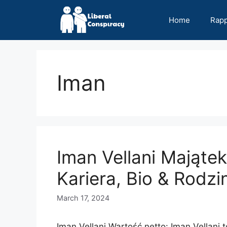
Skip
to
Home
Rap
content
Iman
Iman Vellani Majątek
Kariera, Bio & Rodzi
March 17, 2024
Iman Vellani Wartość netto: Iman Vellani 