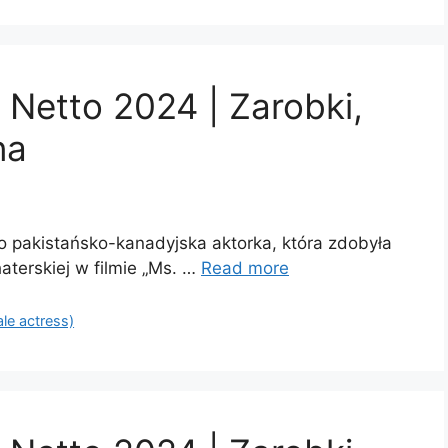
 Netto 2024 | Zarobki,
na
to pakistańsko-kanadyjska aktorka, która zdobyła
haterskiej w filmie „Ms. …
Read more
ale actress)