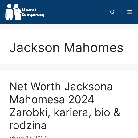
Skip
to
Me
content
Jackson Mahomes
Net Worth Jacksona
Mahomesa 2024 |
Zarobki, kariera, bio &
rodzina
March 17, 2024