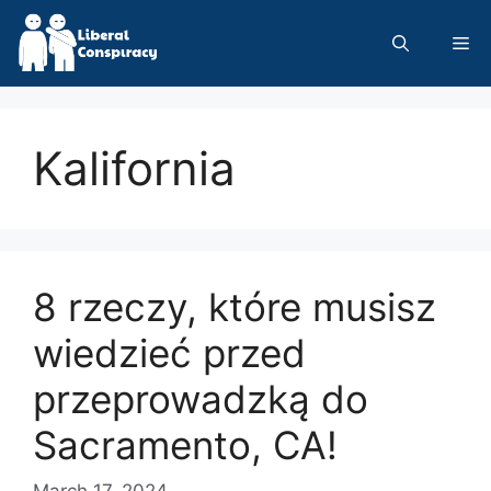
Skip
to
Me
content
Kalifornia
8 rzeczy, które musisz
wiedzieć przed
przeprowadzką do
Sacramento, CA!
March 17, 2024