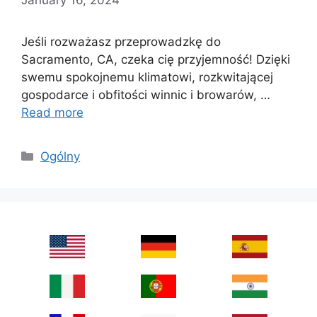
January 16, 2024
Jeśli rozważasz przeprowadzkę do
Sacramento, CA, czeka cię przyjemność! Dzięki
swemu spokojnemu klimatowi, rozkwitającej
gospodarce i obfitości winnic i browarów, …
Read more
Categories
Ogólny