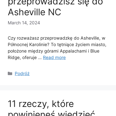
przeprowadzisz się do
Asheville NC
March 14, 2024
Czy rozważasz przeprowadzkę do Asheville, w
Północnej Karolinie? To tętniące życiem miasto,
położone między górami Appalachami i Blue
Ridge, oferuje …
Read more
Categories
Podróż
11 rzeczy, które
powinieneś wiedzieć