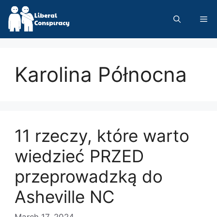
Skip
to
Me
content
Karolina Północna
11 rzeczy, które warto
wiedzieć PRZED
przeprowadzką do
Asheville NC
March 17, 2024